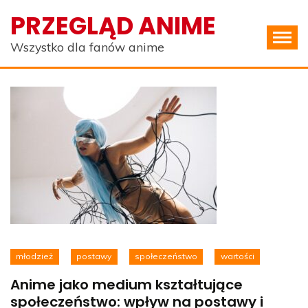
Skip
PRZEGLĄD ANIME
to
content
Wszystko dla fanów anime
młodzież
postawy
społeczeństwo
wartości
Anime jako medium kształtujące
społeczeństwo: wpływ na postawy i